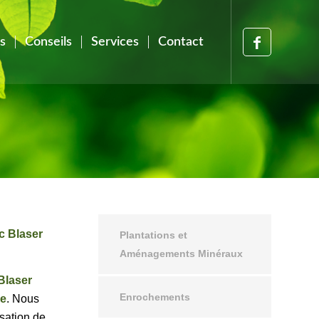
s
Conseils
Services
Contact
c Blaser
Plantations et
Aménagements Minéraux
Blaser
Enrochements
re
. Nous
isation de