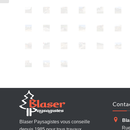
Conta
Bla
Blaser Paysagistes vous conseille
Rue 
depuis 1985 pour tous travaux