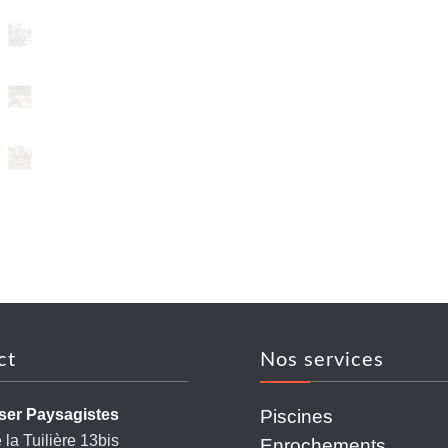
ct
Nos services
Piscines
ser Paysagistes
la Tuilière 13bis
Enrochements