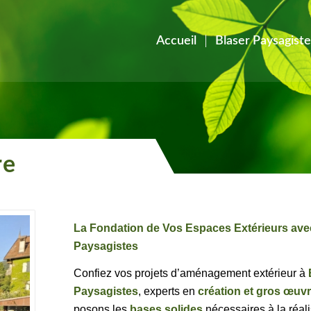
Accueil
Blaser Paysagiste
re
La Fondation de Vos Espaces Extérieurs ave
Paysagistes
Confiez vos projets d’
aménagement
extérieur à
Paysagistes
, experts en
création et gros œuv
posons les
bases solides
nécessaires à la réal