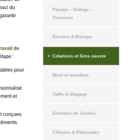
ouci du
Pavage – Dallage –
garantir
Terrasses
Bassins & Biotope
ravail de
Créations et Gros oeuvre
étape :
tables pour
Murs et escaliers
rsonnalisé
Taille et élagage
ement et
Entretien de Jardins
nt conçues
léments.
Clôtures & Palissades