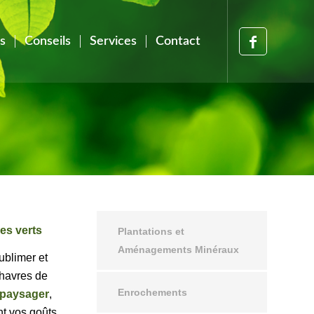
s
Conseils
Services
Contact
es verts
Plantations et
Aménagements Minéraux
ublimer et
 havres de
Enrochements
paysager
,
t vos goûts,