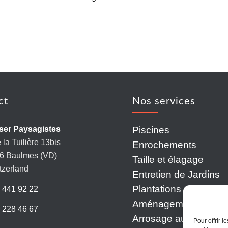
ct
Nos services
Piscines
ser Paysagistes
la Tuilière 13bis
Enrochements
6 Baulmes (VD)
Taille et élagage
tzerland
Entretien de Jardins
Plantations et
 441 92 22
Aménagements Miné
 228 46 67
Arrosage automatiqu
Pour offrir 