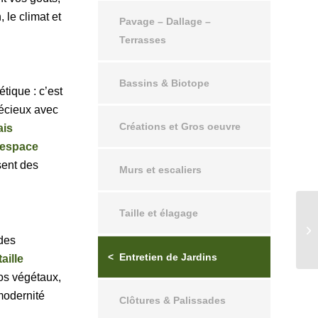
, le climat et
Pavage – Dallage –
Terrasses
Bassins & Biotope
étique : c’est
récieux avec
Créations et Gros oeuvre
ais
espace
sent des
Murs et escaliers
Taille et élagage
 des
Entretien de Jardins
aille
os végétaux,
modernité
Clôtures & Palissades